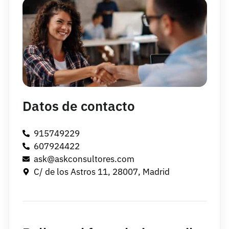
Datos de contacto
915749229
607924422
ask@askconsultores.com
C/ de los Astros 11, 28007, Madrid