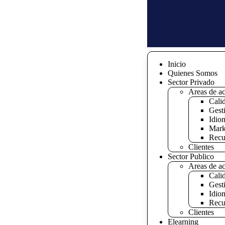
Inicio
Quienes Somos
Sector Privado
Areas de a
Calid
Gest
Idio
Mark
Recu
Clientes
Sector Publico
Areas de a
Calid
Gest
Idio
Recu
Clientes
Elearning