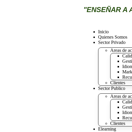
"ENSEÑAR A 
Inicio
Quienes Somos
Sector Privado
Areas de ac
Calid
Gesti
Idio
Mark
Recu
Clientes
Sector Publico
Areas de ac
Calid
Gesti
Idio
Recu
Clientes
Elearning